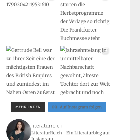
Auf Instagram folgen
MEHR LADEN
literaturreich
LiteraturReich - Ein Literaturblog auf
Instagram