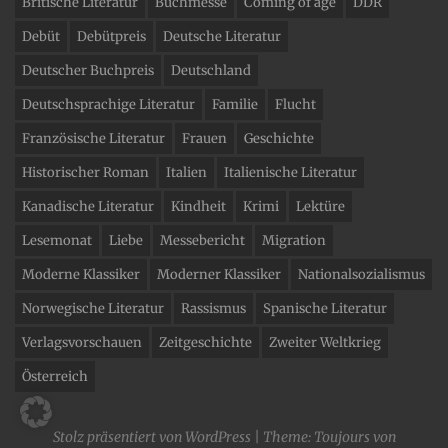
Britische Literatur
Buchmesse
Coming of age
DDR
Debüt
Debütpreis
Deutsche Literatur
Deutscher Buchpreis
Deutschland
Deutschsprachige Literatur
Familie
Flucht
Französische Literatur
Frauen
Geschichte
Historischer Roman
Italien
Italienische Literatur
Kanadische Literatur
Kindheit
Krimi
Lektüre
Lesemonat
Liebe
Messebericht
Migration
Moderne Klassiker
Moderner Klassiker
Nationalsozialismus
Norwegische Literatur
Rassismus
Spanische Literatur
Verlagsvorschauen
Zeitgeschichte
Zweiter Weltkrieg
Österreich
Stolz präsentiert von WordPress
|
Theme: Toujours von