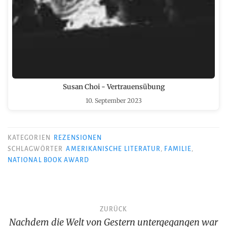
Susan Choi - Vertrauensübung
10. September 2023
KATEGORIEN
REZENSIONEN
SCHLAGWÖRTER
AMERIKANISCHE LITERATUR
,
FAMILIE
,
NATIONAL BOOK AWARD
Beitragsnavigation
ZURÜCK
Nachdem die Welt von Gestern untergegangen war