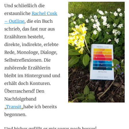
Und schließlich die
erstaunliche
Rachel Cusk
– Outline
, die ein Buch
schrieb, das fast nur aus
Erzähltem besteht,
direkte, indirekte, erlebte
Rede, Monologe, Dialoge,
Selbstreflexionen. Die
zuhörende Erzählerin
bleibt im Hintergrund und
erhält doch Konturen.
Überraschend! Den
Nachfolgeband
„
Transit
„habe ich bereits
begonnen.
Und bisher gefällt er mir sogar noch besser!