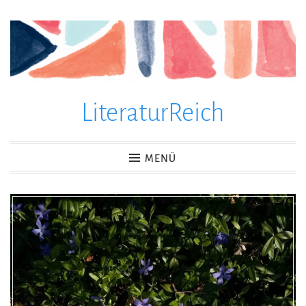
Zum
Inhalt
springen
LiteraturReich
MENÜ