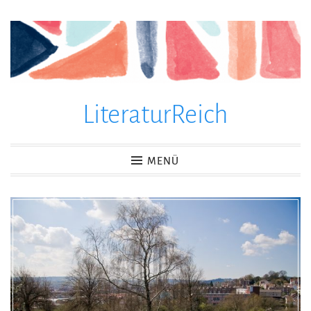
Zum
Inhalt
springen
LiteraturReich
MENÜ