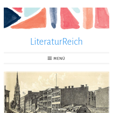
Zum
Inhalt
springen
LiteraturReich
MENÜ