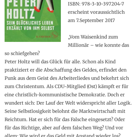
ISBN: 978-3-10-397204-7
erscheint voraussichtlich
am 7.September 2017
.
„Vom Waisenkind zum
Millionär – wie konnte das
so schiefgehen?
Peter Holtz will das Glück für alle. Schon als Kind
praktiziert er die Abschaffung des Geldes, erfindet den
Punk aus dem Geist des Arbeiterliedes und bekehrt sich
zum Christentum. Als CDU-Mitglied (Ost) kämpft er für
eine christlich-kommunistische Demokratie. Doch er
wundert sich: Der Lauf der Welt widerspricht aller Logik.
Seine Selbstlosigkeit belohnt die Marktwirtschaft mit
Reichtum. Hat er sich für das Falsche eingesetzt? Oder
für das Richtige, aber auf dem falschen Weg? Und vor
allem: Wie wird er das Geld mit Anstand wieder los?