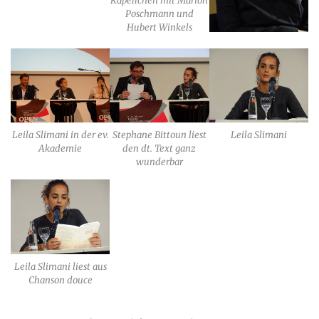
Kapellchen mit Marion
Poschmann und
Hubert Winkels
Leila Slimani in der ev.
Stephane Bittoun liest
Leila Slimani
Akademie
den dt. Text ganz
wunderbar
Leila Slimani liest aus
Chanson douce