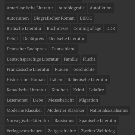
Amerikanische Literatur
Autobiografie
Autofiktion
Autorinnen
Biografischer Roman
BIPOC
Britische Literatur
Buchmesse
Coming of age
DDR
Debüt
Debütpreis
Deutsche Literatur
Deutscher Buchpreis
Deutschland
Deutschsprachige Literatur
Familie
Flucht
Französische Literatur
Frauen
Geschichte
Historischer Roman
Italien
Italienische Literatur
Kanadische Literatur
Kindheit
Krimi
Lektüre
Lesemonat
Liebe
Messebericht
Migration
Moderne Klassiker
Moderner Klassiker
Nationalsozialismus
Norwegische Literatur
Rassismus
Spanische Literatur
Verlagsvorschauen
Zeitgeschichte
Zweiter Weltkrieg