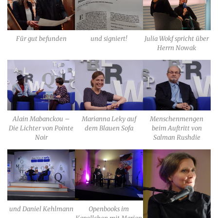
Für gut befunden
und signiert!
Julia Wokf spricht über
Herrn Nowak
Alain Mabanckou –
Marianna Leky auf
Menschenmengen
Die Lichter von Pointe
dem Blauen Sofa
beim Auftritt von
Noir
Salman Rushdie
und Daniel Kehlmann
Openbooks im