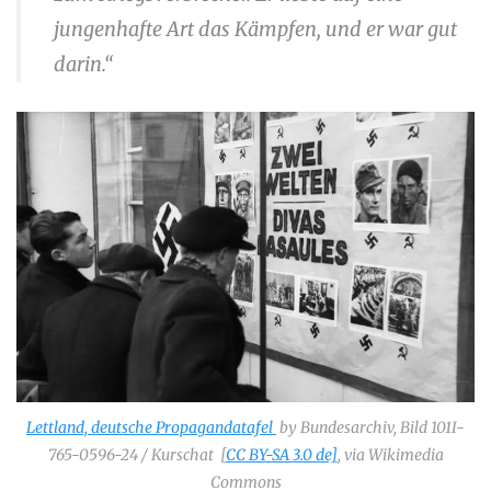
jungenhafte Art das Kämpfen, und er war gut
darin.“
Lettland, deutsche Propagandatafel
by Bundesarchiv, Bild 101I-
765-0596-24 / Kurschat [
CC BY-SA 3.0 de]
, via Wikimedia
Commons