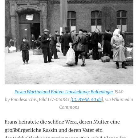
Posen Wartheland Balten-Umsiedlung: Baltenlager
1940
by Bundesarchiv, Bild 137-051843 [
CC BY-SA 3.0 de
], via Wikimedia
Commons
Frans heiratete die schöne Wera, deren Mutter eine
großbürgerliche Russin und deren Vater ein