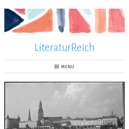
Zum
Inhalt
springen
LiteraturReich
MENÜ