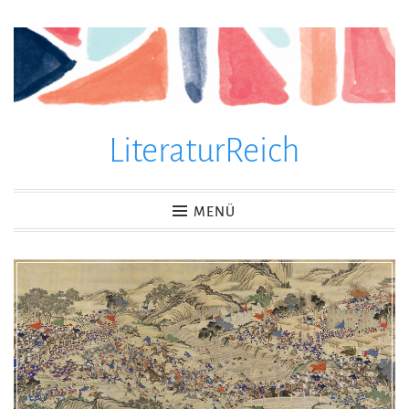
Zum
Inhalt
springen
LiteraturReich
MENÜ