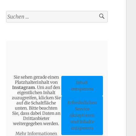
Suchen
nach:
Sie sehen gerade einen
Platzhalterinhalt von
Inhalt
Instagram
. Um auf den
entsperren
eigentlichen Inhalt
zuzugreifen, klicken Sie
Erforderlichen
auf die Schaltfläche
unten. Bitte beachten
Service
Sie, dass dabei Daten an
akzeptieren
Drittanbieter
und Inhalte
weitergegeben werden.
entsperren
Mehr Informationen