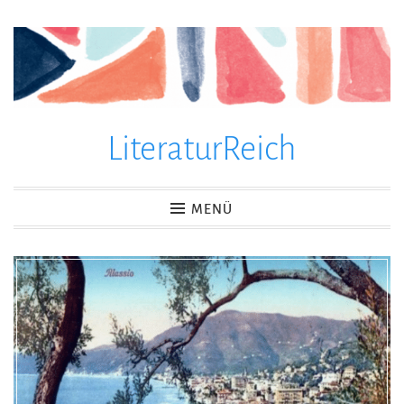
Zum
Inhalt
springen
LiteraturReich
MENÜ