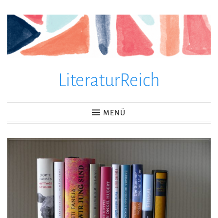
Zum
Inhalt
springen
LiteraturReich
MENÜ