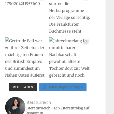
Auf Instagram folgen
MEHR LADEN
literaturreich
LiteraturReich - Ein Literaturblog auf
Instagram