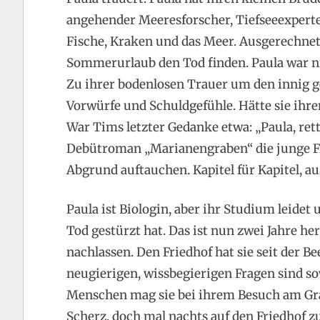
angehender Meeresforscher, Tiefseeexperte 
Fische, Kraken und das Meer. Ausgerechnet 
Sommerurlaub den Tod finden. Paula war ni
Zu ihrer bodenlosen Trauer um den innig g
Vorwürfe und Schuldgefühle. Hätte sie ih
War Tims letzter Gedanke etwa: „Paula, ret
Debütroman „Marianengraben“ die junge Fr
Abgrund auftauchen. Kapitel für Kapitel, au
Paula ist Biologin, aber ihr Studium leidet
Tod gestürzt hat. Das ist nun zwei Jahre he
nachlassen. Den Friedhof hat sie seit der 
neugierigen, wissbegierigen Fragen sind 
Menschen mag sie bei ihrem Besuch am Grab
Scherz, doch mal nachts auf den Friedhof z