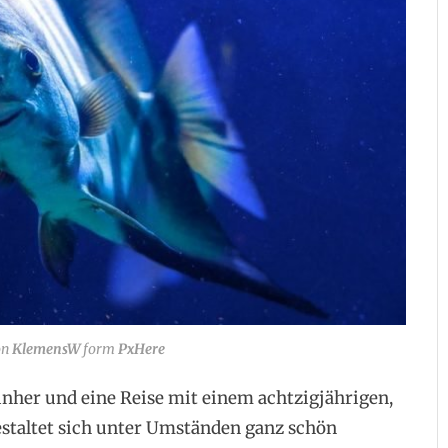
on
KlemensW
form
PxHere
inher und eine Reise mit einem achtzigjährigen,
estaltet sich unter Umständen ganz schön