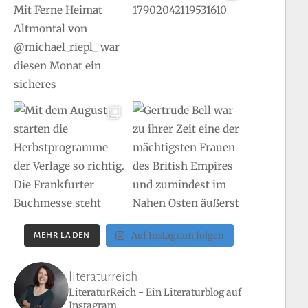
Auf Instagram folgen
MEHR LADEN
literaturreich
LiteraturReich - Ein Literaturblog auf
Instagram