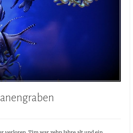
rianengraben
er verloren. Tim war zehn Jahre alt und ein