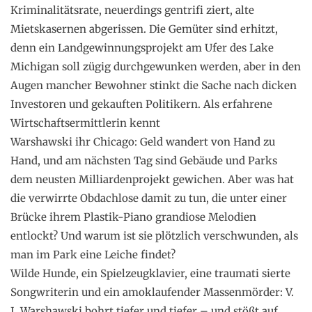
Kriminalitätsrate, neuerdings gentrifi ziert, alte
Mietskasernen abgerissen. Die Gemüter sind erhitzt,
denn ein Landgewinnungsprojekt am Ufer des Lake
Michigan soll zügig durchgewunken werden, aber in den
Augen mancher Bewohner stinkt die Sache nach dicken
Investoren und gekauften Politikern. Als erfahrene
Wirtschaftsermittlerin kennt
Warshawski ihr Chicago: Geld wandert von Hand zu
Hand, und am nächsten Tag sind Gebäude und Parks
dem neusten Milliardenprojekt gewichen. Aber was hat
die verwirrte Obdachlose damit zu tun, die unter einer
Brücke ihrem Plastik-Piano grandiose Melodien
entlockt? Und warum ist sie plötzlich verschwunden, als
man im Park eine Leiche findet?
Wilde Hunde, ein Spielzeugklavier, eine traumati sierte
Songwriterin und ein amoklaufender Massenmörder: V.
I. Warshawski bohrt tiefer und tiefer – und stößt auf