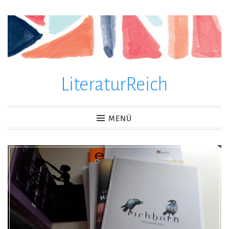
Zum
Inhalt
springen
LiteraturReich
MENÜ