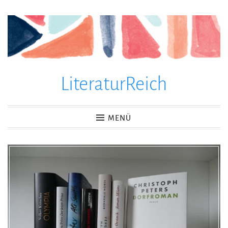
Zum
Inhalt
springen
LiteraturReich
MENÜ