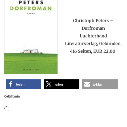
.
Christoph Peters –
Dorfroman
Luchterhand
Literaturverlag, Gebunden,
416 Seiten, EUR 22,00
teilen
teilen
E-Mail
Gefällt mir:
Wird
geladen …