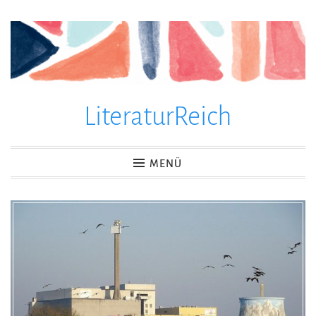
Zum
Inhalt
springen
LiteraturReich
MENÜ