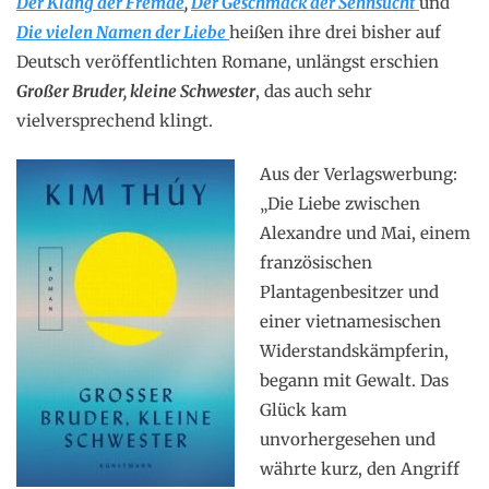
Der Klang der Fremde
,
Der Geschmack der Sehnsucht
und
Die vielen Namen der Liebe
heißen ihre drei bisher auf
Deutsch veröffentlichten Romane, unlängst erschien
Großer Bruder, kleine Schwester
, das auch sehr
vielversprechend klingt.
Aus der Verlagswerbung:
„Die Liebe zwischen
Alexandre und Mai, einem
französischen
Plantagenbesitzer und
einer vietnamesischen
Widerstandskämpferin,
begann mit Gewalt. Das
Glück kam
unvorhergesehen und
währte kurz, den Angriff