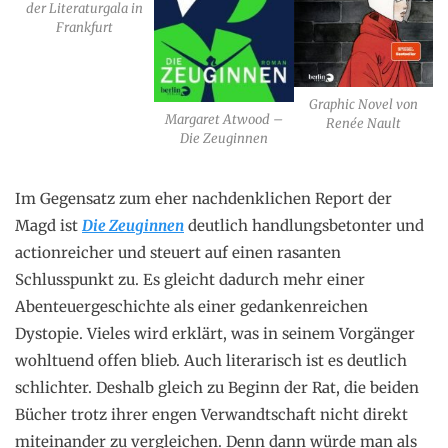
der Literaturgala in
Frankfurt
Graphic Novel von
Margaret Atwood –
Renée Nault
Die Zeuginnen
Im Gegensatz zum eher nachdenklichen Report der
Magd ist
Die Zeuginnen
deutlich handlungsbetonter und
actionreicher und steuert auf einen rasanten
Schlusspunkt zu. Es gleicht dadurch mehr einer
Abenteuergeschichte als einer gedankenreichen
Dystopie. Vieles wird erklärt, was in seinem Vorgänger
wohltuend offen blieb. Auch literarisch ist es deutlich
schlichter. Deshalb gleich zu Beginn der Rat, die beiden
Bücher trotz ihrer engen Verwandtschaft nicht direkt
miteinander zu vergleichen. Denn dann würde man als