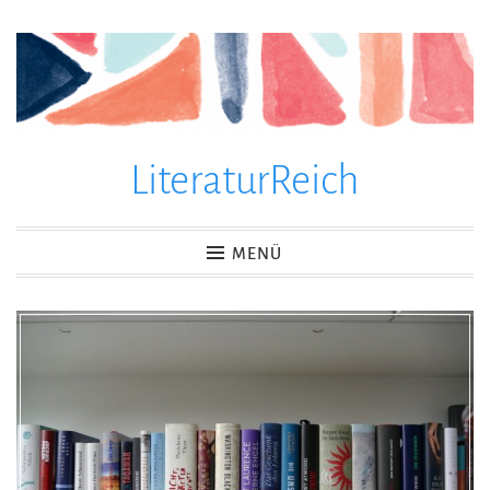
Zum
Inhalt
springen
LiteraturReich
MENÜ