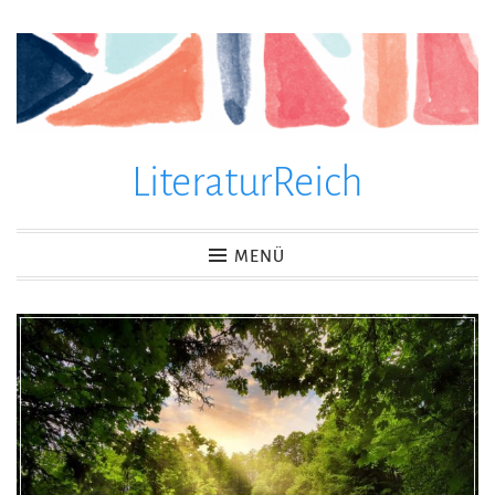
Zum
Inhalt
springen
LiteraturReich
MENÜ