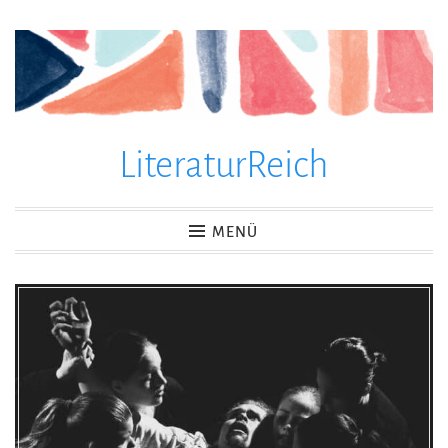
Zum
Inhalt
springen
LiteraturReich
MENÜ