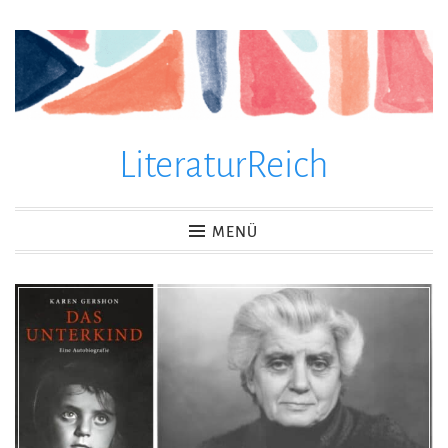
Zum
Inhalt
springen
LiteraturReich
MENÜ