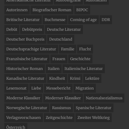
Amerikanische Literatur
Autobiografie
Autofiktion
Autorinnen
Biografischer Roman
BIPOC
Britische Literatur
Buchmesse
Coming of age
DDR
Debüt
Debütpreis
Deutsche Literatur
Deutscher Buchpreis
Deutschland
Deutschsprachige Literatur
Familie
Flucht
Französische Literatur
Frauen
Geschichte
Historischer Roman
Italien
Italienische Literatur
Kanadische Literatur
Kindheit
Krimi
Lektüre
Lesemonat
Liebe
Messebericht
Migration
Moderne Klassiker
Moderner Klassiker
Nationalsozialismus
Norwegische Literatur
Rassismus
Spanische Literatur
Verlagsvorschauen
Zeitgeschichte
Zweiter Weltkrieg
Österreich