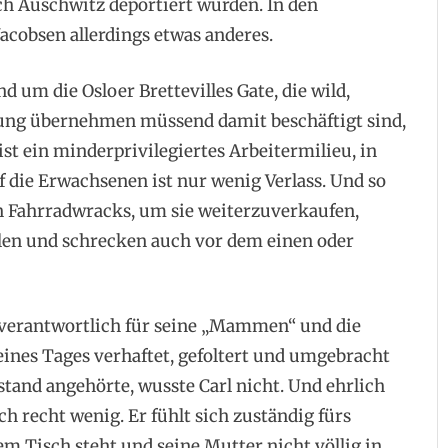
ch Auschwitz deportiert wurden. In den
 Jacobsen allerdings etwas anderes.
 um die Osloer Brettevilles Gate, die wild,
ung übernehmen müssend damit beschäftigt sind,
st ein minderprivilegiertes Arbeitermilieu, in
 die Erwachsenen ist nur wenig Verlass. Und so
Jan Fahrradwracks, um sie weiterzuverkaufen,
len und schrecken auch vor dem einen oder
ch verantwortlich für seine „Mammen“ und die
 eines Tages verhaftet, gefoltert und umgebracht
tand angehörte, wusste Carl nicht. Und ehrlich
uch recht wenig. Er fühlt sich zuständig fürs
em Tisch steht und seine Mutter nicht völlig in