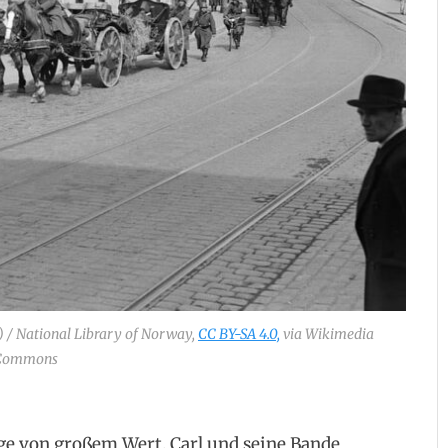
) / National Library of Norway,
CC BY-SA 4.0,
via Wikimedia
Commons
nge von großem Wert. Carl und seine Bande