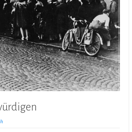
würdigen
ch