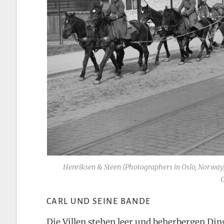
Henriksen & Steen (Photographers in Oslo, Norway
CARL UND SEINE BANDE
Die Villen stehen leer und beherbergen Di