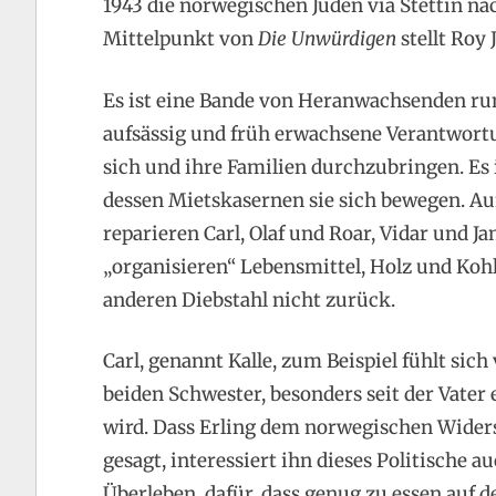
1943 die norwegischen Juden via Stettin na
Mittelpunkt von
Die Unwürdigen
stellt Roy
Es ist eine Bande von Heranwachsenden rund
aufsässig und früh erwachsene Verantwort
sich und ihre Familien durchzubringen. Es i
dessen Mietskasernen sie sich bewegen. Auf
reparieren Carl, Olaf und Roar, Vidar und 
„organisieren“ Lebensmittel, Holz und Koh
anderen Diebstahl nicht zurück.
Carl, genannt Kalle, zum Beispiel fühlt si
beiden Schwester, besonders seit der Vater
wird. Dass Erling dem norwegischen Widers
gesagt, interessiert ihn dieses Politische a
Überleben, dafür, dass genug zu essen auf d