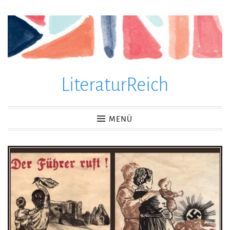
Zum
Inhalt
springen
LiteraturReich
MENÜ