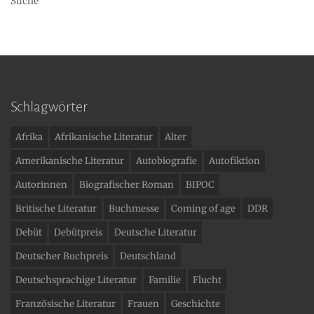
Suche
Schlagwörter
Afrika
Afrikanische Literatur
Alter
Amerikanische Literatur
Autobiografie
Autofiktion
Autorinnen
Biografischer Roman
BIPOC
Britische Literatur
Buchmesse
Coming of age
DDR
Debüt
Debütpreis
Deutsche Literatur
Deutscher Buchpreis
Deutschland
Deutschsprachige Literatur
Familie
Flucht
Französische Literatur
Frauen
Geschichte