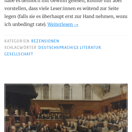
habe es dennoch mit Gewinn gelesen, könnte mir aber
vorstellen, dass viele Leser:innen es wütend zur Seite
legen (falls sie es überhaupt erst zur Hand nehmen, wozu
„Navid
ich unbedingt rate).
Weiterlesen
→
Kermani
–
KATEGORIEN
REZENSIONEN
Sommer
SCHLAGWÖRTER
DEUTSCHSPRACHIGE LITERATUR
,
GESELLSCHAFT
24“