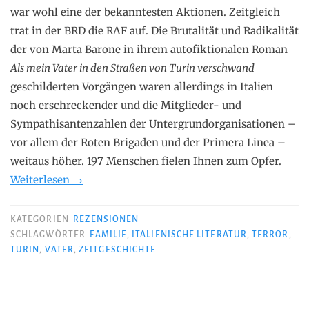
war wohl eine der bekanntesten Aktionen. Zeitgleich
trat in der BRD die RAF auf. Die Brutalität und Radikalität
der von Marta Barone in ihrem autofiktionalen Roman
Als mein Vater in den Straßen von Turin verschwand
geschilderten Vorgängen waren allerdings in Italien
noch erschreckender und die Mitglieder- und
Sympathisantenzahlen der Untergrundorganisationen –
vor allem der Roten Brigaden und der Primera Linea –
weitaus höher. 197 Menschen fielen Ihnen zum Opfer.
„Marta
Weiterlesen
→
Barone
–
KATEGORIEN
REZENSIONEN
Als
SCHLAGWÖRTER
FAMILIE
,
ITALIENISCHE LITERATUR
,
TERROR
,
TURIN
,
VATER
,
ZEITGESCHICHTE
mein
Vater
in