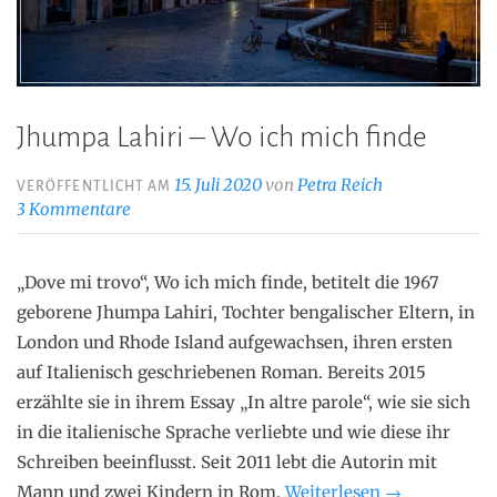
Jhumpa Lahiri – Wo ich mich finde
15. Juli 2020
von
Petra Reich
VERÖFFENTLICHT AM
3 Kommentare
„Dove mi trovo“, Wo ich mich finde, betitelt die 1967
geborene Jhumpa Lahiri, Tochter bengalischer Eltern, in
London und Rhode Island aufgewachsen, ihren ersten
auf Italienisch geschriebenen Roman. Bereits 2015
erzählte sie in ihrem Essay „In altre parole“, wie sie sich
in die italienische Sprache verliebte und wie diese ihr
Schreiben beeinflusst. Seit 2011 lebt die Autorin mit
„Jhumpa
Mann und zwei Kindern in Rom.
Weiterlesen
→