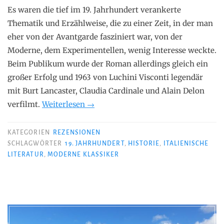
Es waren die tief im 19. Jahrhundert verankerte
Thematik und Erzählweise, die zu einer Zeit, in der man
eher von der Avantgarde fasziniert war, von der
Moderne, dem Experimentellen, wenig Interesse weckte.
Beim Publikum wurde der Roman allerdings gleich ein
großer Erfolg und 1963 von Luchini Visconti legendär
mit Burt Lancaster, Claudia Cardinale und Alain Delon
„Giuseppe
verfilmt.
Weiterlesen
→
Tomasi
di
KATEGORIEN
REZENSIONEN
Lampedusa
SCHLAGWÖRTER
19. JAHRHUNDERT
,
HISTORIE
,
ITALIENISCHE
LITERATUR
,
MODERNE KLASSIKER
–
Der
Leopard“