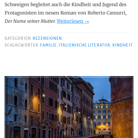
Schweigen begleitet auch die Kindheit und Jugend des
Protagonisten im neuen Roman von Roberto Camurri,
„Roberto
Der Name seiner Mutter.
Weiterlesen
→
Camurri
–
KATEGORIEN
REZENSIONEN
Der
SCHLAGWÖRTER
FAMILIE
,
ITALIENISCHE LITERATUR
,
KINDHEIT
Name
seiner
Mutter“