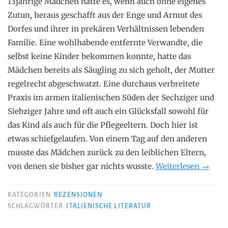
13jährige Mädchen hatte es, wenn auch ohne eigenes
Zutun, heraus geschafft aus der Enge und Armut des
Dorfes und ihrer in prekären Verhältnissen lebenden
Familie. Eine wohlhabende entfernte Verwandte, die
selbst keine Kinder bekommen konnte, hatte das
Mädchen bereits als Säugling zu sich geholt, der Mutter
regelrecht abgeschwatzt. Eine durchaus verbreitete
Praxis im armen italienischen Süden der Sechziger und
Siebziger Jahre und oft auch ein Glücksfall sowohl für
das Kind als auch für die Pflegeeltern. Doch hier ist
etwas schiefgelaufen. Von einem Tag auf den anderen
musste das Mädchen zurück zu den leiblichen Eltern,
„Donat
von denen sie bisher gar nichts wusste.
Weiterlesen
→
Di
Pietra
KATEGORIEN
REZENSIONEN
–
SCHLAGWÖRTER
ITALIENISCHE LITERATUR
Arminu