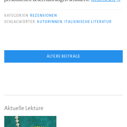
Ferra
–
KATEGORIEN
REZENSIONEN
Neap
SCHLAGWÖRTER
AUTORINNEN
,
ITALIENISCHE LITERATUR
Saga
3
und
4
Beitragsnavigation
ÄLTERE BEITRÄGE
–
Die
Die
Gesc
der
getr
Wege
Aktuelle Lektüre
/
Die