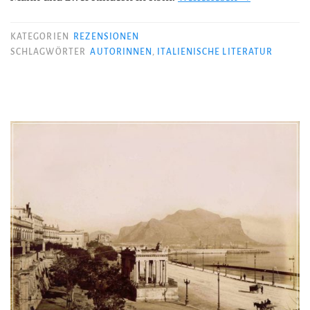
Lahiri
–
KATEGORIEN
REZENSIONEN
Wo
SCHLAGWÖRTER
AUTORINNEN
,
ITALIENISCHE LITERATUR
ich
mich
finde“