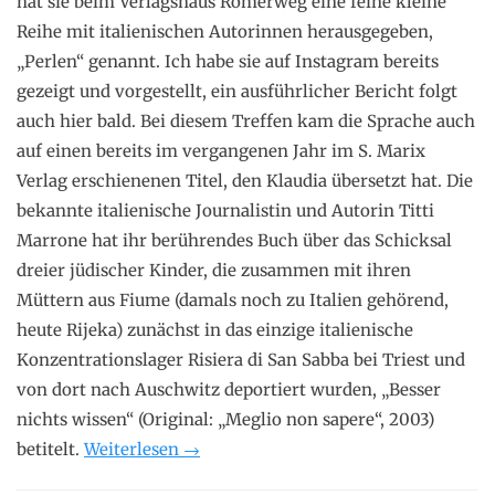
hat sie beim Verlagshaus Römerweg eine feine kleine
Reihe mit italienischen Autorinnen herausgegeben,
„Perlen“ genannt. Ich habe sie auf Instagram bereits
gezeigt und vorgestellt, ein ausführlicher Bericht folgt
auch hier bald. Bei diesem Treffen kam die Sprache auch
auf einen bereits im vergangenen Jahr im S. Marix
Verlag erschienenen Titel, den Klaudia übersetzt hat. Die
bekannte italienische Journalistin und Autorin Titti
Marrone hat ihr berührendes Buch über das Schicksal
dreier jüdischer Kinder, die zusammen mit ihren
Müttern aus Fiume (damals noch zu Italien gehörend,
heute Rijeka) zunächst in das einzige italienische
Konzentrationslager Risiera di San Sabba bei Triest und
von dort nach Auschwitz deportiert wurden, „Besser
nichts wissen“ (Original: „Meglio non sapere“, 2003)
„Titti
betitelt.
Weiterlesen
→
Marrone