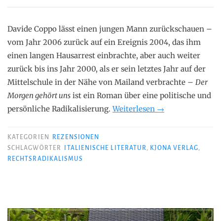
Davide Coppo lässt einen jungen Mann zurückschauen –
vom Jahr 2006 zurück auf ein Ereignis 2004, das ihm
einen langen Hausarrest einbrachte, aber auch weiter
zurück bis ins Jahr 2000, als er sein letztes Jahr auf der
Mittelschule in der Nähe von Mailand verbrachte –
Der
Morgen gehört uns
ist ein Roman über eine politische und
„Davide
persönliche Radikalisierung.
Weiterlesen
→
Coppo
–
KATEGORIEN
REZENSIONEN
Der
SCHLAGWÖRTER
ITALIENISCHE LITERATUR
,
KJONA VERLAG
,
RECHTSRADIKALISMUS
Morgen
gehört
uns“