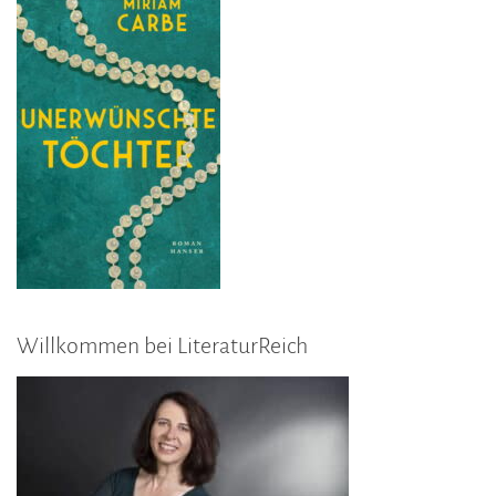
Gesc
des
verl
Kind
Willkommen bei LiteraturReich