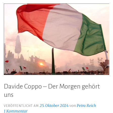
den
Straßen
von
Turin
verschwand“
Davide Coppo – Der Morgen gehört
uns
25. Oktober 2024
von
Petra Reich
VERÖFFENTLICHT AM
1 Kommentar