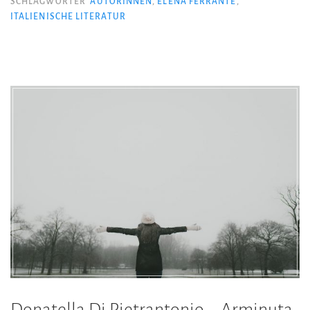
Lästige
SCHLAGWÖRTER
AUTORINNEN
,
ELENA FERRANTE
,
ITALIENISCHE LITERATUR
Liebe“