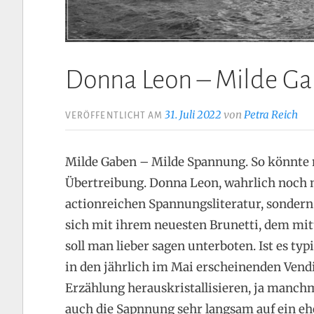
Donna Leon – Milde G
31. Juli 2022
von
Petra Reich
VERÖFFENTLICHT AM
Milde Gaben – Milde Spannung. So könnte m
Übertreibung. Donna Leon, wahrlich noch n
actionreichen Spannungsliteratur, sondern 
sich mit ihrem neuesten Brunetti, dem mitt
soll man lieber sagen unterboten. Ist es t
in den jährlich im Mai erscheinenden Vendi
Erzählung herauskristallisieren, ja manchm
auch die Sapnnung sehr langsam auf ein eh