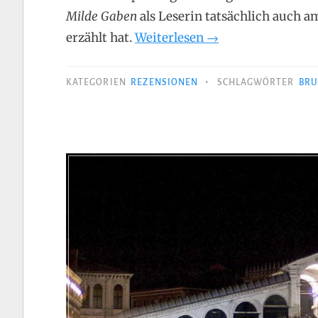
Milde Gaben
als Leserin tatsächlich auch a
„Donna
erzählt hat.
Weiterlesen
→
Leon
–
•
KATEGORIEN
REZENSIONEN
SCHLAGWÖRTER
BRU
Milde
Gaben“