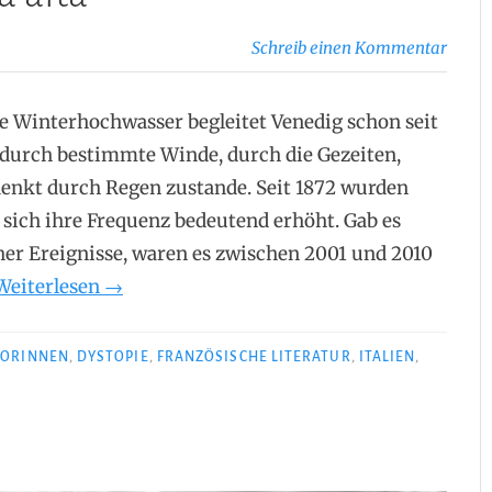
Schreib einen Kommentar
he Winterhochwasser begleitet Venedig schon seit
durch bestimmte Winde, durch die Gezeiten,
enkt durch Regen zustande. Seit 1872 wurden
t sich ihre Frequenz bedeutend erhöht. Gab es
her Ereignisse, waren es zwischen 2001 und 2010
„Isabelle
Weiterlesen
→
Autissier
–
ORINNEN
,
DYSTOPIE
,
FRANZÖSISCHE LITERATUR
,
ITALIEN
,
Aqua
alta“