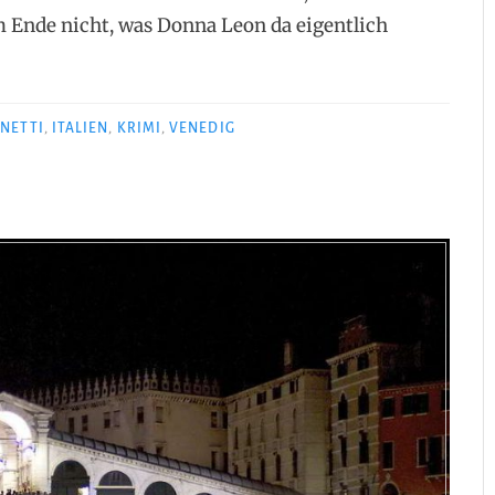
m Ende nicht, was Donna Leon da eigentlich
NETTI
,
ITALIEN
,
KRIMI
,
VENEDIG