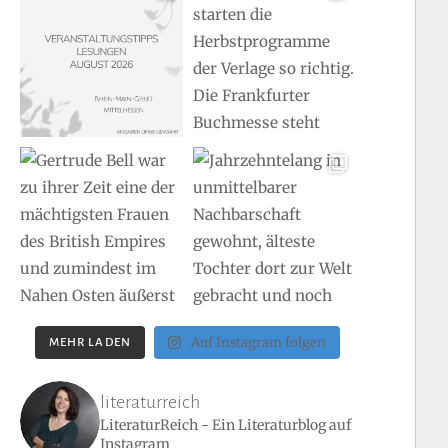
in“
Auf Instagram folgen
MEHR LADEN
literaturreich
LiteraturReich - Ein Literaturblog auf
Instagram