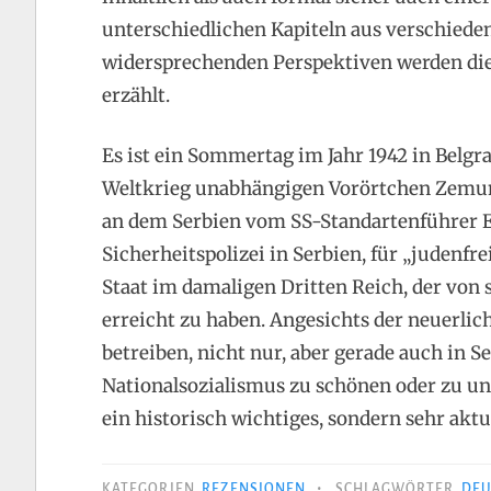
unterschiedlichen Kapiteln aus verschiede
widersprechenden Perspektiven werden di
erzählt.
Es ist ein Sommertag im Jahr 1942 in Belg
Weltkrieg unabhängigen Vorörtchen Zemun.
an dem Serbien vom SS-Standartenführer E
Sicherheitspolizei in Serbien, für „judenfre
Staat im damaligen Dritten Reich, der von 
erreicht zu haben. Angesichts der neuerli
betreiben, nicht nur, aber gerade auch in S
Nationalsozialismus zu schönen oder zu un
ein historisch wichtiges, sondern sehr aktu
•
KATEGORIEN
REZENSIONEN
SCHLAGWÖRTER
DEU