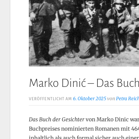
Marko Dinić – Das Buch
6. Oktober 2025
von
Petra Reic
VERÖFFENTLICHT AM
Das Buch der Gesichter
von Marko Dinic war 
Buchpreises nominierten Romanen mit 464
inhaltlich als auch formal sicher auch einer