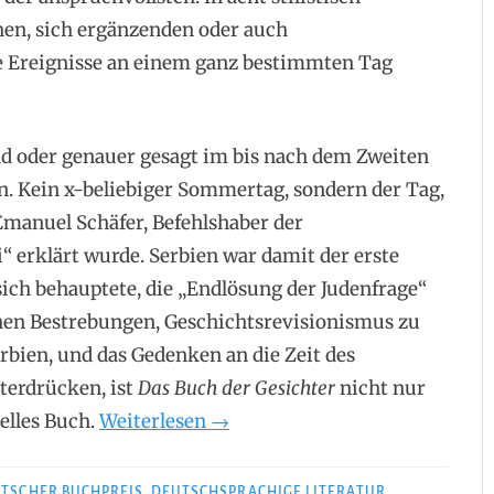
nen, sich ergänzenden oder auch
e Ereignisse an einem ganz bestimmten Tag
rad oder genauer gesagt im bis nach dem Zweiten
 Kein x-beliebiger Sommertag, sondern der Tag,
manuel Schäfer, Befehlshaber der
i“ erklärt wurde. Serbien war damit der erste
sich behauptete, die „Endlösung der Judenfrage“
chen Bestrebungen, Geschichtsrevisionismus zu
erbien, und das Gedenken an die Zeit des
terdrücken, ist
Das Buch der Gesichter
nicht nur
„Marko
elles Buch.
Weiterlesen
→
Dinić
–
TSCHER BUCHPREIS
,
DEUTSCHSPRACHIGE LITERATUR
,