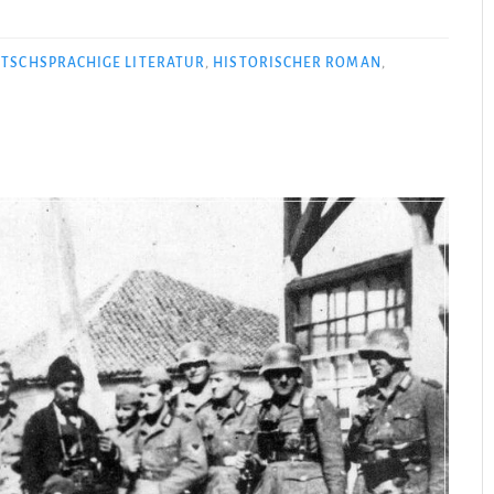
–
Der
TSCHSPRACHIGE LITERATUR
,
HISTORISCHER ROMAN
,
Jude
der
Kaiser