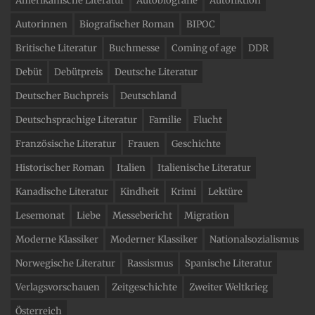
Amerikanische Literatur
Autobiografie
Autofiktion
Autorinnen
Biografischer Roman
BIPOC
Britische Literatur
Buchmesse
Coming of age
DDR
Debüt
Debütpreis
Deutsche Literatur
Deutscher Buchpreis
Deutschland
Deutschsprachige Literatur
Familie
Flucht
Französische Literatur
Frauen
Geschichte
Historischer Roman
Italien
Italienische Literatur
Kanadische Literatur
Kindheit
Krimi
Lektüre
Lesemonat
Liebe
Messebericht
Migration
Moderne Klassiker
Moderner Klassiker
Nationalsozialismus
Norwegische Literatur
Rassismus
Spanische Literatur
Verlagsvorschauen
Zeitgeschichte
Zweiter Weltkrieg
Österreich