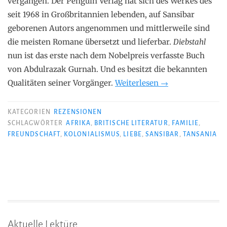
vergangen. Der Penguin Verlag hat sich des Werkes des
seit 1968 in Großbritannien lebenden, auf Sansibar
geborenen Autors angenommen und mittlerweile sind
die meisten Romane übersetzt und lieferbar.
Diebstahl
nun ist das erste nach dem Nobelpreis verfasste Buch
von Abdulrazak Gurnah. Und es besitzt die bekannten
„Abdulrazak
Qualitäten seiner Vorgänger.
Weiterlesen
→
Gurnah
–
KATEGORIEN
REZENSIONEN
Diebstahl“
SCHLAGWÖRTER
AFRIKA
,
BRITISCHE LITERATUR
,
FAMILIE
,
FREUNDSCHAFT
,
KOLONIALISMUS
,
LIEBE
,
SANSIBAR
,
TANSANIA
Aktuelle Lektüre