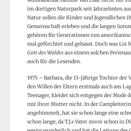
wohlhabende Familie Van Laar nicht nur ei
im dortigen Naturpark seit Jahrzehnten au
Natur sollen die Kinder und Jugendlichen i
Gemeinschaft erleben und die langen Somm
gehören für Generationen von amerikanis
mal gefürchtet und gehasst. Doch was Li
Gott des Waldes
aus einem solchen Ferienau
auch für die Lesenden.
1975 – Barbara, die 13-jährige Tochter de
den Willen der Eltern erstmals auch am Lag
Teenager, kleidet sich entgegen der Mode d
mit ihrer Mutter nicht. In der Campleiterin
angehimmelt, hat sie schon lange eine schw
schon lange, da T.J.s Vater zuvor schon in D
wenig wunderlich und hat die Leitung des 