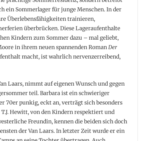
ne prächtige Sommerresidenz, sondern betreibt
ch ein Sommerlager für junge Menschen. In der
hre Überlebensfähigkeiten trainieren,
erferien überbrücken. Diese Lageraufenthalte
chen Kindern zum Sommer dazu – mal geliebt,
z Moore in ihrem neuen spannenden Roman
Der
fenthalt macht, ist wahrlich nervenzerreibend,
r Van Laars, nimmt auf eigenen Wunsch und gegen
ersommer teil. Barbara ist ein schwieriger
er 70er punkig, eckt an, verträgt sich besonders
 T.J. Hewitt, von den Kindern respektiert und
esterliche Freundin, kennen die beiden sich doch
iensten der Van Laars. In letzter Zeit wurde er ein
Camps an seine Tochter übertragen. Auch