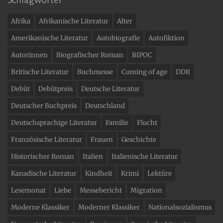
Afrika
Afrikanische Literatur
Alter
Amerikanische Literatur
Autobiografie
Autofiktion
Autorinnen
Biografischer Roman
BIPOC
Britische Literatur
Buchmesse
Coming of age
DDR
Debüt
Debütpreis
Deutsche Literatur
Deutscher Buchpreis
Deutschland
Deutschsprachige Literatur
Familie
Flucht
Französische Literatur
Frauen
Geschichte
Historischer Roman
Italien
Italienische Literatur
Kanadische Literatur
Kindheit
Krimi
Lektüre
Lesemonat
Liebe
Messebericht
Migration
Moderne Klassiker
Moderner Klassiker
Nationalsozialismus