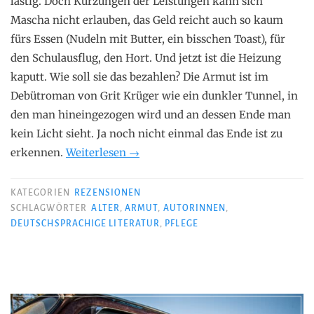
lästig. Doch Kürzungen der Leistungen kann sich
Mascha nicht erlauben, das Geld reicht auch so kaum
fürs Essen (Nudeln mit Butter, ein bisschen Toast), für
den Schulausflug, den Hort. Und jetzt ist die Heizung
kaputt. Wie soll sie das bezahlen? Die Armut ist im
Debütroman von Grit Krüger wie ein dunkler Tunnel, in
den man hineingezogen wird und an dessen Ende man
kein Licht sieht. Ja noch nicht einmal das Ende ist zu
„Grit
erkennen.
Weiterlesen
→
Krüger
–
KATEGORIEN
REZENSIONEN
Tunnel“
SCHLAGWÖRTER
ALTER
,
ARMUT
,
AUTORINNEN
,
DEUTSCHSPRACHIGE LITERATUR
,
PFLEGE