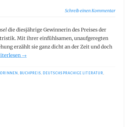
Schreib einen Kommentar
nsel
die diesjährige Gewinnerin des Preises der
tristik. Mit ihrer einfühlsamen, unaufgeregten
ung erzählt sie ganz dicht an der Zeit und doch
„Kristine
iterlesen
→
Bilkau
–
ORINNEN
,
BUCHPREIS
,
DEUTSCHSPRACHIGE LITERATUR
,
Halbinsel“