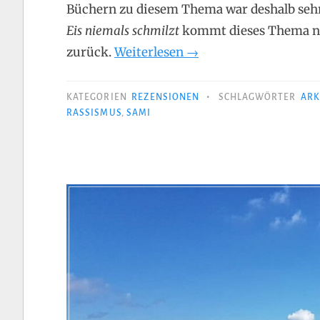
Büchern zu diesem Thema war deshalb seh
Eis niemals schmilzt
kommt dieses Thema nun
„Inkeri
zurück.
Weiterlesen
→
Markkula
–
•
KATEGORIEN
REZENSIONEN
SCHLAGWÖRTER
ARK
Wo
RASSISMUS
,
SAMI
das
Eis
niemals
schmilzt“