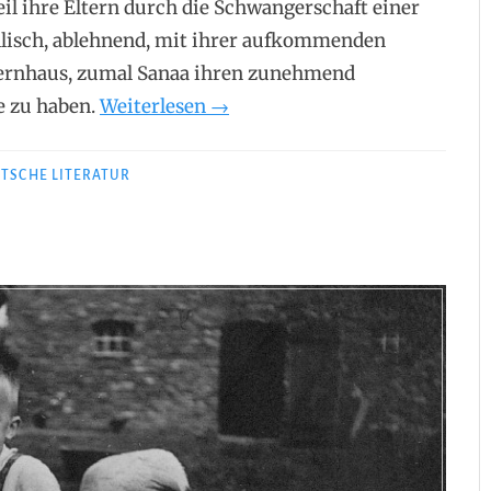
eil ihre Eltern durch die Schwangerschaft einer
ellisch, ablehnend, mit ihrer aufkommenden
Elternhaus, zumal Sanaa ihren zunehmend
„Karosh
e zu haben.
Weiterlesen
→
Taha
–
TSCHE LITERATUR
Beschreibung
einer
Krabbenwanderung“