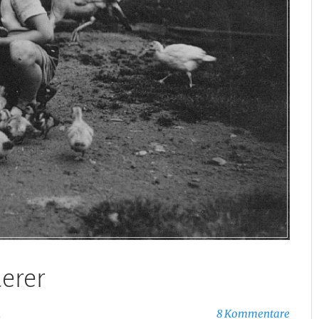
derer
h
8 Kommentare