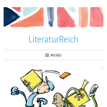
Zum
Inhalt
springen
LiteraturReich
MENÜ