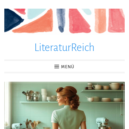
Zum
Inhalt
springen
LiteraturReich
MENÜ