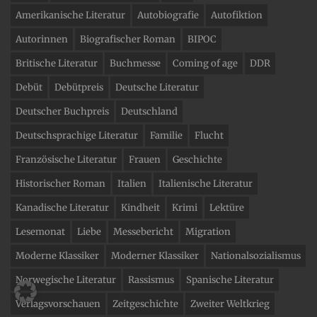
Amerikanische Literatur
Autobiografie
Autofiktion
Autorinnen
Biografischer Roman
BIPOC
Britische Literatur
Buchmesse
Coming of age
DDR
Debüt
Debütpreis
Deutsche Literatur
Deutscher Buchpreis
Deutschland
Deutschsprachige Literatur
Familie
Flucht
Französische Literatur
Frauen
Geschichte
Historischer Roman
Italien
Italienische Literatur
Kanadische Literatur
Kindheit
Krimi
Lektüre
Lesemonat
Liebe
Messebericht
Migration
Moderne Klassiker
Moderner Klassiker
Nationalsozialismus
Norwegische Literatur
Rassismus
Spanische Literatur
Verlagsvorschauen
Zeitgeschichte
Zweiter Weltkrieg