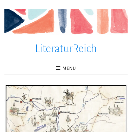
Zum
Inhalt
springen
LiteraturReich
MENÜ