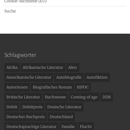
Cookie-Richtlinie (EU)
Suche
Schlagwörter
Afrika
Afrikanische Literatur
Alter
Amerikanische Literatur
Autobiografie
Autofiktion
Autorinnen
Biografischer Roman
BIPOC
Britische Literatur
Buchmesse
Coming of age
DDR
Debüt
Debütpreis
Deutsche Literatur
Deutscher Buchpreis
Deutschland
Deutschsprachige Literatur
Familie
Flucht