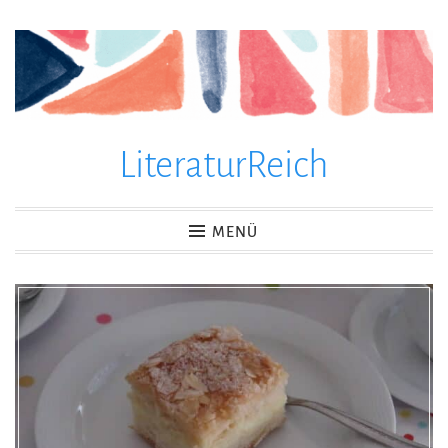
Zum
Inhalt
springen
LiteraturReich
MENÜ