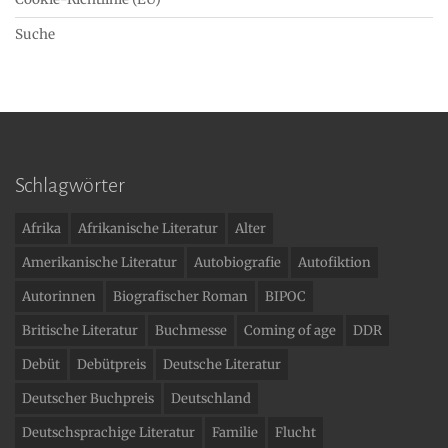
Suche
Schlagwörter
Afrika
Afrikanische Literatur
Alter
Amerikanische Literatur
Autobiografie
Autofiktion
Autorinnen
Biografischer Roman
BIPOC
Britische Literatur
Buchmesse
Coming of age
DDR
Debüt
Debütpreis
Deutsche Literatur
Deutscher Buchpreis
Deutschland
Deutschsprachige Literatur
Familie
Flucht