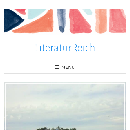
Zum
Inhalt
springen
LiteraturReich
MENÜ