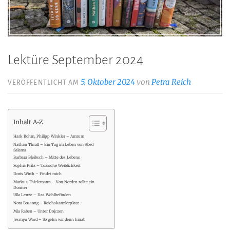
Lektüre September 2024
5. Oktober 2024
von
Petra Reich
VERÖFFENTLICHT AM
Inhalt A-Z
Hark Bohm, Philipp Winkler – Amrum
Nathan Thrall – Ein Tag im Leben von Abed
Salama
Barbara Bleibsch – Mitte des Lebens
Sophia Fritz – Toxische Weiblichkeit
Doris Wirth – Findet mich
Markus Thielemann – Von Norden rollte ein
Donner
Ulla Lenze – Das Wohlbefinden
Nora Bossong – Reichskanzlerplatz
Mia Raben – Unter Dojczen
Jesmyn Ward – So gehn wir denn hinab