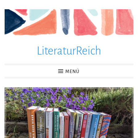
Zum
Inhalt
springen
LiteraturReich
MENÜ